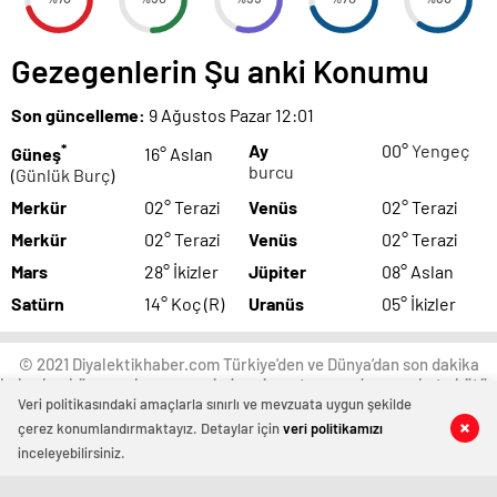
Gezegenlerin Şu anki Konumu
Son güncelleme:
9 Ağustos Pazar 12:01
*
Ay
00°
Yengeç
Güneş
16° Aslan
burcu
(
Günlük Burç
)
Merkür
02° Terazi
Venüs
02° Terazi
Merkür
02° Terazi
Venüs
02° Terazi
Mars
28° İkizler
Jüpiter
08° Aslan
Satürn
14° Koç (R)
Uranüs
05° İkizler
© 2021 Diyalektikhaber.com Türkiye'den ve Dünya’dan son dakika
haberler, köşe yazıları, magazinden siyasete, spordan seyahate bütün
konuların tek adresi diyalektikhaber.com; Diyalektikhaber.com haber
Veri politikasındaki amaçlarla sınırlı ve mevzuata uygun şekilde
içerikleri kaynak gösterilmeden alıntı yapılamaz, kanuna aykırı ve
çerez konumlandırmaktayız. Detaylar için
veri politikamızı
izinsiz olarak kopyalanamaz, başka yerde yayınlanamaz.
inceleyebilirsiniz.