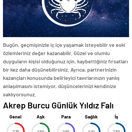
Bugün, geçmişinizle iç içe yaşamak isteyebilir ve eski
özlemleriniz değer kazanabilir. Güzel ve olumlu
duyguların kişisi olduğunuz için, kaybettiğiniz fırsatları
bir kez daha düşünebilirsiniz. Ayrıca, partnerinizin
kazançları konusunda belirleyici tavırlarınızın yanlış
anlaşılmasını istemiyor, düşüncelerinizi kendinize
saklıyorsunuz.
Akrep Burcu Günlük Yıldız Falı
Genel
Aşk
Para
Sağlık
İş
%70
%50
%55
%70
%60