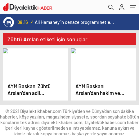
08:16
/
Ali Hamaney’in cenaze programı netleşti: Yeni lider Mücteba Hamaney törenlere katılamayabilir
Zühtü Arslan etiketi için sonuçlar
AYM Başkanı Zühtü
AYM Başkanı
Arslan’dan adil
Arslan’dan hakim ve
yargılama uyarısı:
savcılara önemli
Durum vahim
hatırlatma: Cübbeyle
© 2021 Diyalektikhaber.com Türkiye'den ve Dünya’dan son dakika
siyaset olmaz
haberler, köşe yazıları, magazinden siyasete, spordan seyahate bütün
konuların tek adresi diyalektikhaber.com; Diyalektikhaber.com haber
içerikleri kaynak gösterilmeden alıntı yapılamaz, kanuna aykırı ve
izinsiz olarak kopyalanamaz, başka yerde yayınlanamaz.