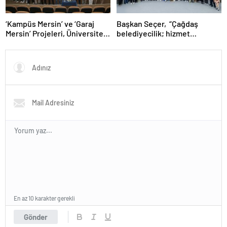
‘Kampüs Mersin’ ve ‘Garaj
Başkan Seçer, “Çağdaş
Mersin’ Projeleri, Üniversiteli
belediyecilik; hizmet
Gençlere Yeni Fırsatlar
üretmenin yanında, vatandaşı
Sunuyor
yönetime ortak etmektir.”
En az 10 karakter gerekli
Gönder