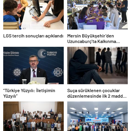
LGS tercih sonuçları açıklandı
Mersin Büyükşehir’den
Uzuncaburç’ta Kalkınma
Hamlesi
“Türkiye Yüzyılı: İletişimin
Suça sürüklenen çocuklar
Yüzyılı”
düzenlemesinde ilk 2 madde
kabul edildi