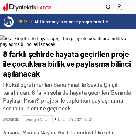
aşılanacak
08:16
/
Ali Hamaney’in cenaze programı netleşti: Yeni lider Mücteba Hamaney törenlere katılamayabilir
8 farklı şehirde hayata geçirilen proje
ile çocuklara birlik ve paylaşma bilinci
aşılanacak
İlkokul öğretmenleri Banu Final ile Sevda Çıngıl
tarafından, 8 farklı şehirde hayata geçirilen 'Benimle
Paylaşır Mısın?' projesi ile toplumun paylaşmama
sorununun önüne geçilecek.
Nisan 24, 2021 07:31
ABONE OL
News
Ankara, Mamak Naşide Halil Gelendost İlkokulu