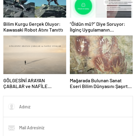
Bilim Kurgu Gerçek Oluyor:
“Öldün mü?” Diye Soruyor:
Kawasaki Robot Atını Tanıttı
İlginç Uygulamanın
Arkasındaki Gerçek Ortaya
Çıktı
GÖLGESİNİ ARAYAN
Mağarada Bulunan Sanat
ÇABALAR ve NAFİLE
Eseri Bilim Dünyasını Şaşırttı:
UFUKLAR
Tam 67 Bin 800 Yıllık