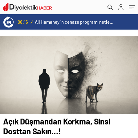
08:16
/
Ali Hamaney’in cenaze programı netleşti: Yeni lider Mücteba Hamaney törenlere katılamayabilir
Açık Düşmandan Korkma, Sinsi
Dosttan Sakın…!