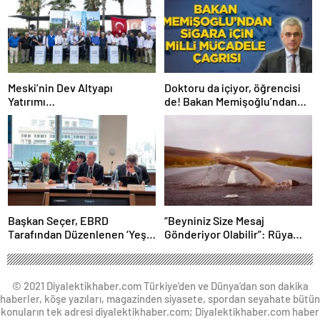
Meski’nin Dev Altyapı
Doktoru da içiyor, öğrencisi
Yatırımı…
de! Bakan Memişoğlu’ndan
sigara için milli mücadele
çağrısı
Başkan Seçer, EBRD
“Beyniniz Size Mesaj
Tarafından Düzenlenen ‘Yeşil
Gönderiyor Olabilir”: Rüya
Şehirler Belediye Başkanları
Sonrası Gelen Kanser Teşhisi
Toplantısı’na Katıldı
Gündem Oldu
© 2021 Diyalektikhaber.com Türkiye'den ve Dünya’dan son dakika
haberler, köşe yazıları, magazinden siyasete, spordan seyahate bütün
konuların tek adresi diyalektikhaber.com; Diyalektikhaber.com haber