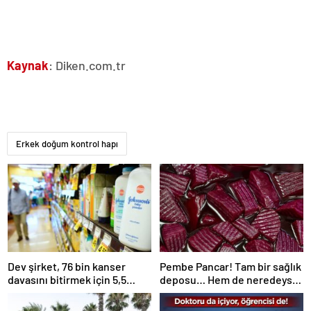
Kaynak
: Diken.com.tr
Erkek doğum kontrol hapı
Dev şirket, 76 bin kanser
Pembe Pancar! Tam bir sağlık
davasını bitirmek için 5,5
deposu… Hem de neredeyse
milyar doları gözden çıkardı
sıfır kalori