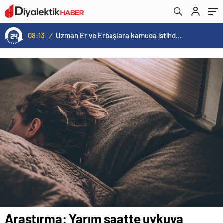
verdi: Sıra insanlı deneyde
08:13
/
Uzman Er ve Erbaşlara kamuda istihdam dönemi
Araştırma: Yarım saatte uykuya