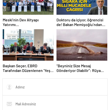
Meski’nin Dev Altyapı
Doktoru da içiyor, öğrencisi
Yatırımı…
de! Bakan Memişoğlu’ndan
sigara için milli mücadele
çağrısı
Başkan Seçer, EBRD
“Beyniniz Size Mesaj
Tarafından Düzenlenen ‘Yeşil
Gönderiyor Olabilir”: Rüya
Şehirler Belediye Başkanları
Sonrası Gelen Kanser Teşhisi
Toplantısı’na Katıldı
Gündem Oldu