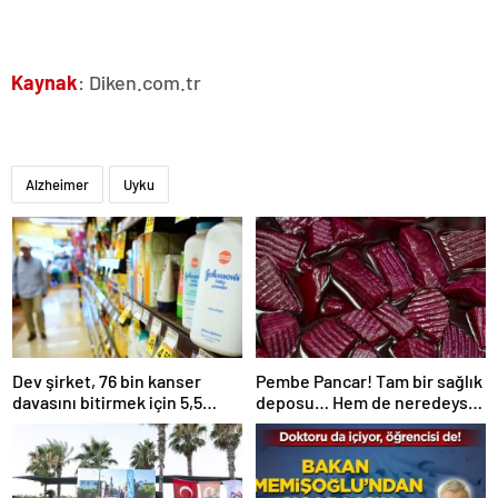
Kaynak
: Diken.com.tr
Alzheimer
Uyku
Dev şirket, 76 bin kanser
Pembe Pancar! Tam bir sağlık
davasını bitirmek için 5,5
deposu… Hem de neredeyse
milyar doları gözden çıkardı
sıfır kalori