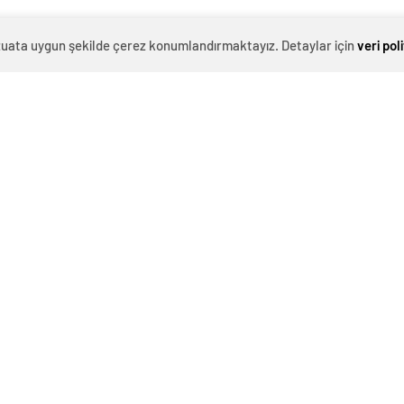
evzuata uygun şekilde çerez konumlandırmaktayız. Detaylar için
veri pol
0
News
k kesimlerinde etkili olan ve Yörüklerin göçünü
erek yolları açtı. Anamur Ovabaşı Mahalle Muhtarı Gani
dan Allah razı olsun. Bütün ekibiyle buraya ağırlık
ına çıkacaklar”
dedi. Yapılan çalışmalarla Anamur’daki 15
ldı.