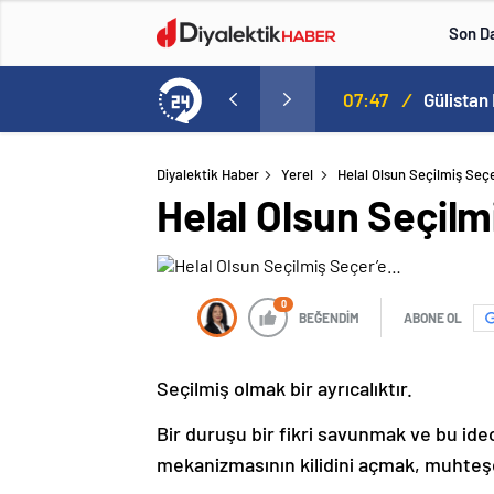
Son D
Vali’nin eşi de gözaltında
08:16
/
Diyalektik Haber
Yerel
Helal Olsun Seçilmiş Seç
Helal Olsun Seçil
0
BEĞENDİM
ABONE OL
Seçilmiş olmak bir ayrıcalıktır.
Bir duruşu bir fikri savunmak ve bu ide
mekanizmasının kilidini açmak, muhteş