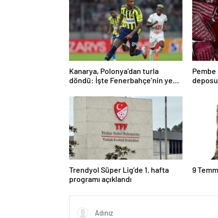
Kanarya, Polonya’dan turla
Pembe P
döndü: İşte Fenerbahçe’nin yeni
deposu
rakibi
kalori
Trendyol Süper Lig’de 1. hafta
9 Temmu
programı açıklandı