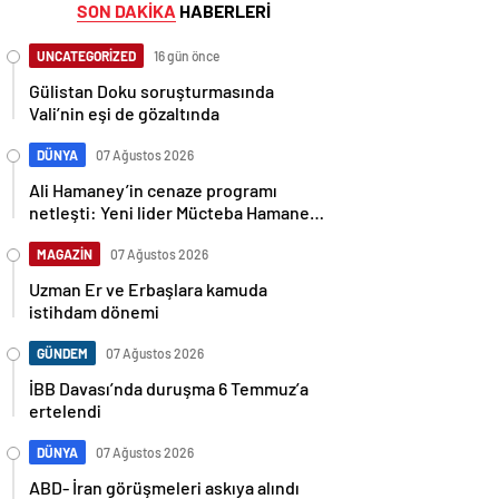
SON DAKİKA
HABERLERİ
UNCATEGORİZED
16 gün önce
Gülistan Doku soruşturmasında
Vali’nin eşi de gözaltında
DÜNYA
07 Ağustos 2026
Ali Hamaney’in cenaze programı
netleşti: Yeni lider Mücteba Hamaney
törenlere katılamayabilir
MAGAZİN
07 Ağustos 2026
Uzman Er ve Erbaşlara kamuda
istihdam dönemi
GÜNDEM
07 Ağustos 2026
İBB Davası’nda duruşma 6 Temmuz’a
ertelendi
DÜNYA
07 Ağustos 2026
ABD- İran görüşmeleri askıya alındı