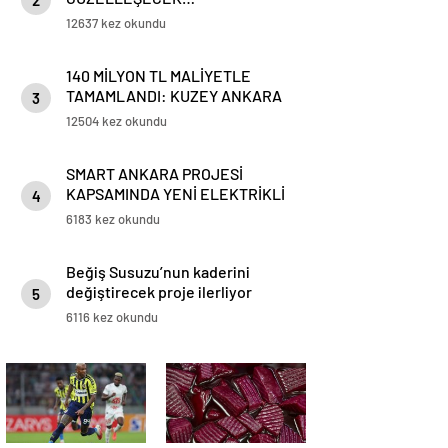
2
12637 kez okundu
140 MİLYON TL MALİYETLE
TAMAMLANDI: KUZEY ANKARA
3
TÜNELİ YENİDEN TRAFİĞE
12504 kez okundu
AÇILDI
SMART ANKARA PROJESİ
KAPSAMINDA YENİ ELEKTRİKLİ
4
BİSİKLETLER GELDİ
6183 kez okundu
Beğiş Susuzu’nun kaderini
değiştirecek proje ilerliyor
5
6116 kez okundu