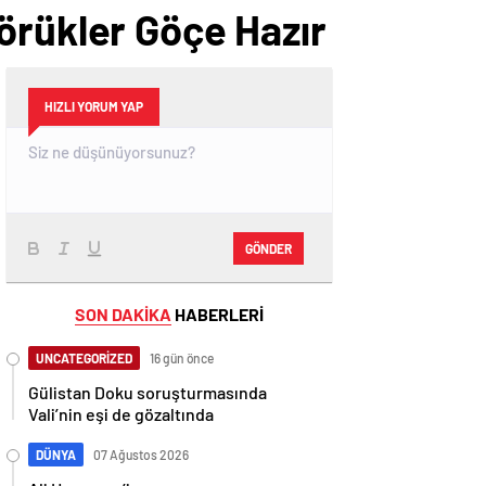
örükler Göçe Hazır
HIZLI YORUM YAP
GÖNDER
SON DAKİKA
HABERLERİ
UNCATEGORİZED
16 gün önce
Gülistan Doku soruşturmasında
Vali’nin eşi de gözaltında
DÜNYA
07 Ağustos 2026