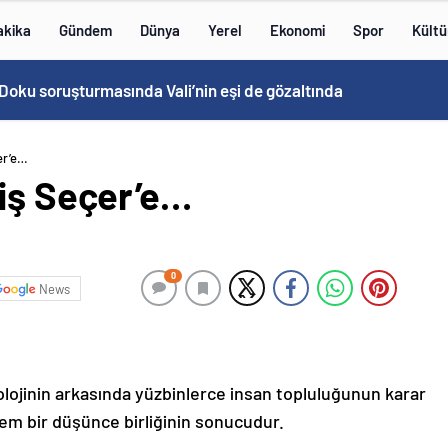
akika
Gündem
Dünya
Yerel
Ekonomi
Spor
Kültü
Ali Hamaney’in cenaze programı netleşti: Yeni lider Mücteba Hamaney törenlere katılamayabilir
er’e…
miş Seçer’e…
0
News
olojinin arkasında yüzbinlerce insan topluluğunun karar
em bir düşünce birliğinin sonucudur.