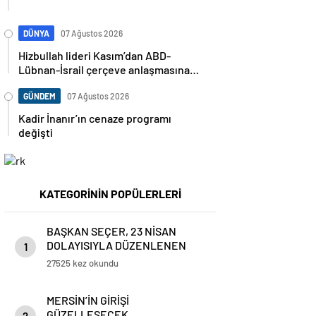
DÜNYA
07 Ağustos 2026
Hizbullah lideri Kasım’dan ABD-
Lübnan-İsrail çerçeve anlaşmasına
sert tepki: “Egemenliğin teslimi
anlamına geliyor”
GÜNDEM
07 Ağustos 2026
Kadir İnanır’ın cenaze programı
değişti
KATEGORİNİN POPÜLERLERİ
BAŞKAN SEÇER, 23 NİSAN
DOLAYISIYLA DÜZENLENEN
1
TÖRENE KATILDI
27525 kez okundu
MERSİN’İN GİRİŞİ
GÜZELLEŞECEK…