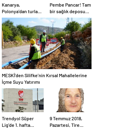
Kanarya,
Pembe Pancar! Tam
Polonya’dan turla
bir sağlık deposu…
döndü: İşte
Hem de neredeyse
Fenerbahçe’nin
sıfır kalori
yeni rakibi
MESKİ’den Silifke’nin Kırsal Mahallelerine
İçme Suyu Yatırımı
Trendyol Süper
9 Temmuz 2018,
Lig’de 1. hafta
Pazartesi, Tire…
programı açıklandı