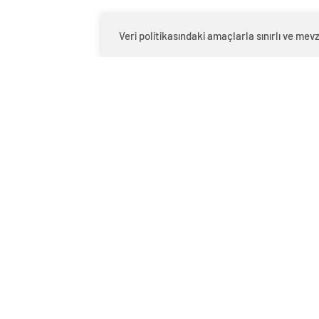
Veri politikasındaki amaçlarla sınırlı ve m
0
BEĞENDİM
ABONE OL
Büyükşehir Belediyesi, Anamur’un yükse
engelleyen yoğun kar için harekete geç
İmdat,
“Büyükşehir Belediye Başkanımız
verdi. Yörüklerimiz bir an önce yurtlar
mahallenin 9 farklı yaylaya çıkan yolu açı