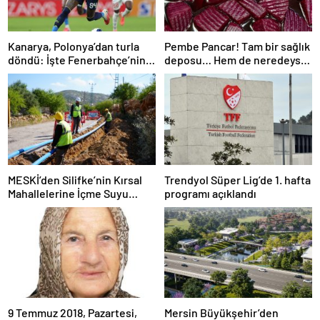
Kanarya, Polonya’dan turla
Pembe Pancar! Tam bir sağlık
döndü: İşte Fenerbahçe’nin
deposu… Hem de neredeyse
yeni rakibi
sıfır kalori
MESKİ’den Silifke’nin Kırsal
Trendyol Süper Lig’de 1. hafta
Mahallelerine İçme Suyu
programı açıklandı
Yatırımı
9 Temmuz 2018, Pazartesi,
Mersin Büyükşehir’den