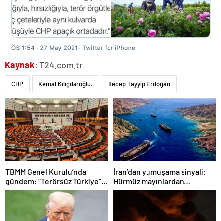
Kaynak
: T24.com.tr
CHP
Kemal Kılıçdaroğlu.
Recep Tayyip Erdoğan
TBMM Genel Kurulu’nda
İran’dan yumuşama sinyali:
gündem: “Terörsüz Türkiye”,
Hürmüz mayınlardan
ekonomik sorunlar ve
temizlenmeye hazırlanıyor
Meclis’in itibarı