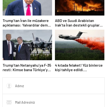
Trump’tan İran ile müzakere
ABD ve Suudi Arabistan
açıklaması: Yalvardılar demek
Irak’ta İran destekli gruplara
istemiyorum
ait hedeflere hava saldırıları
düzenledi
Trump’tan Netanyahu’ya F-35
4 kıtada felaket! Yüz binlerce
resti: Kimse bana Türkiye’ye
kişi tahliye edildi….
ne satacağımızı söyleyemez