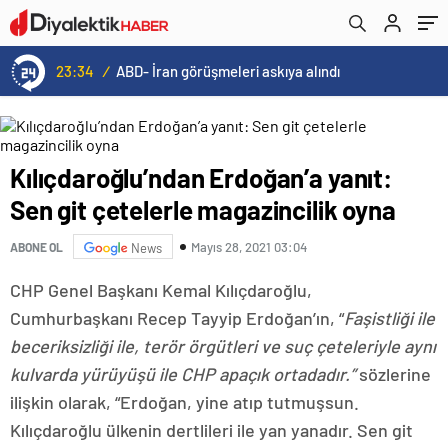
23:34
/
ABD- İran görüşmeleri askıya alındı
Kılıçdaroğlu’ndan Erdoğan’a yanıt:
Sen git çetelerle magazincilik oyna
Mayıs 28, 2021 03:04
ABONE OL
News
CHP Genel Başkanı Kemal Kılıçdaroğlu,
Cumhurbaşkanı Recep Tayyip Erdoğan’ın, “
Faşistliği ile
beceriksizliği ile, terör örgütleri ve suç çeteleriyle aynı
kulvarda yürüyüşü ile CHP apaçık ortadadır.”
sözlerine
ilişkin olarak, “Erdoğan, yine atıp tutmuşsun.
Kılıçdaroğlu ülkenin dertlileri ile yan yanadır. Sen git