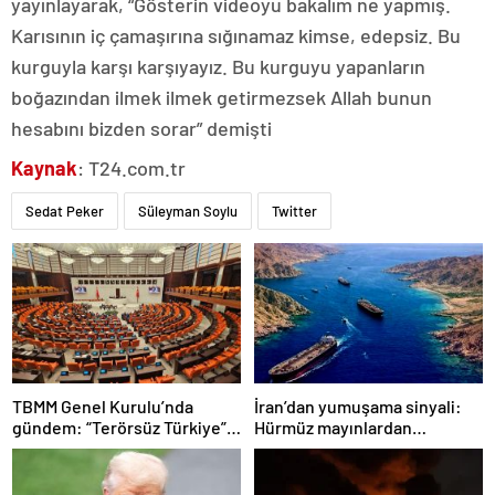
yayınlayarak, “Gösterin videoyu bakalım ne yapmış.
Karısının iç çamaşırına sığınamaz kimse, edepsiz. Bu
kurguyla karşı karşıyayız. Bu kurguyu yapanların
boğazından ilmek ilmek getirmezsek Allah bunun
hesabını bizden sorar” demişti
Kaynak
: T24.com.tr
Sedat Peker
Süleyman Soylu
Twitter
TBMM Genel Kurulu’nda
İran’dan yumuşama sinyali:
gündem: “Terörsüz Türkiye”,
Hürmüz mayınlardan
ekonomik sorunlar ve
temizlenmeye hazırlanıyor
Meclis’in itibarı