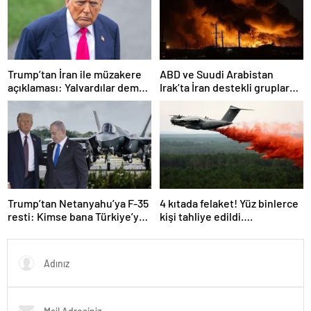
Trump’tan İran ile müzakere
ABD ve Suudi Arabistan
açıklaması: Yalvardılar demek
Irak’ta İran destekli gruplara
istemiyorum
ait hedeflere hava saldırıları
düzenledi
Trump’tan Netanyahu’ya F-35
4 kıtada felaket! Yüz binlerce
resti: Kimse bana Türkiye’ye
kişi tahliye edildi….
ne satacağımızı söyleyemez