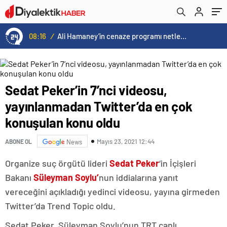
08:16
/
Ali Hamaney’in cenaze programı netleşti: Yeni lider Mücteba Hamaney törenlere katılamayabilir
Sedat Peker’in 7’nci videosu,
yayınlanmadan Twitter’da en çok
konuşulan konu oldu
Mayıs 23, 2021 12:44
ABONE OL
News
Organize suç örgütü lideri
Sedat Peker
‘in İçişleri
Bakanı
Süleyman Soylu’
nun iddialarına yanıt
vereceğini açıkladığı yedinci videosu, yayına girmeden
Twitter’da Trend Topic oldu.
Sedat Peker, Süleyman Soylu’nun TRT canlı