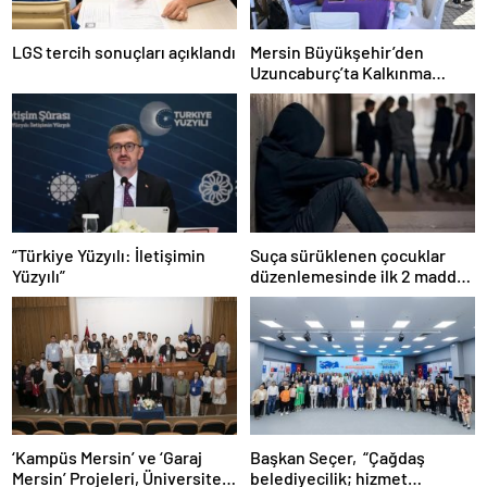
LGS tercih sonuçları açıklandı
Mersin Büyükşehir’den
Uzuncaburç’ta Kalkınma
Hamlesi
“Türkiye Yüzyılı: İletişimin
Suça sürüklenen çocuklar
Yüzyılı”
düzenlemesinde ilk 2 madde
kabul edildi
‘Kampüs Mersin’ ve ‘Garaj
Başkan Seçer, “Çağdaş
Mersin’ Projeleri, Üniversiteli
belediyecilik; hizmet