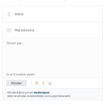
Gençlere Yeni Fırsatlar
üretmenin yanında, vatandaşı
Sunuyor
yönetime ortak etmektir.”
En az 10 karakter gerekli
Gönder
Gönderdiğiniz yorum
moderasyon
ekibi tarafından incelendikten sonra yayınlanacaktır.