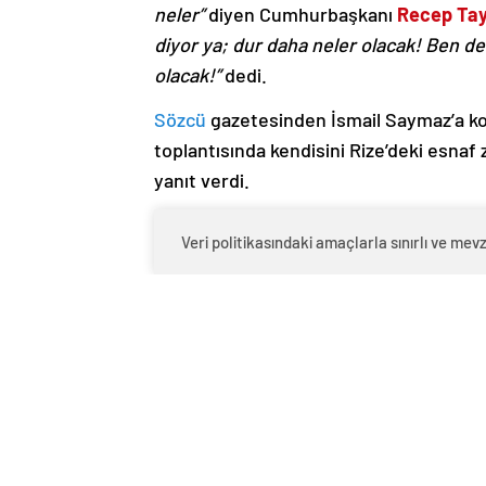
neler”
diyen Cumhurbaşkanı
Recep Tay
diyor ya; dur daha neler olacak! Ben de
olacak!”
dedi.
Sözcü
gazetesinden İsmail Saymaz’a konu
toplantısında kendisini Rize’deki esna
yanıt verdi.
İyi Parti lideri Meral Akşener’in danışm
Veri politikasındaki amaçlarla sınırlı ve m
“Öncelikle şaşırmadım, ama üzüldüm. Son 
efsunluyuz. Türkiye’nin Cumhurbaşkanı’
milyon vatandaşının, güven içinde isted
sayın Erdoğan, Rize’deki girişimden öv
geleneğine yakışmaz.
Ne kendi gidiyor, ne ortağı gidiyor, mill
sorunlarını yerinde tespit edip, iktidarı