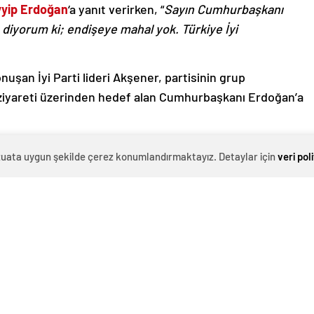
yip Erdoğan
‘a yanıt verirken, “
Sayın Cumhurbaşkanı
 diyorum ki; endişeye mahal yok. Türkiye İyi
şan İyi Parti lideri Akşener, partisinin grup
f ziyareti üzerinden hedef alan Cumhurbaşkanı Erdoğan’a
anı
Murat İde
aracılığıyla yaptığı açıklama şöyle:
evzuata uygun şekilde çerez konumlandırmaktayız. Detaylar için
veri pol
yıllarda siyasetteki bu üsluba ve bu dile alışığız,
na yakışan bir tavır değildir bu. Cumhurbaşkanı, 84
iği yere gidebilmesinin garantisidir. Ama bakıyoruz,
güyle bahsediyor. Olmaz. Bu Türkiye’nin kadim devlet
etimizin ayağına biz gidiyoruz, dert dinliyoruz,
 bilgilendirip, uyarıyoruz. Bu siyaset yolunu açık tutan