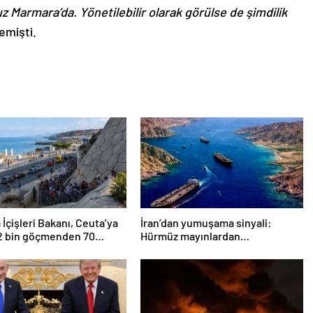
z Marmara’da. Yönetilebilir olarak görülse de şimdilik
mişti.
 İçişleri Bakanı, Ceuta’ya
İran’dan yumuşama sinyali:
72 bin göçmenden 70
Hürmüz mayınlardan
 geri döndüğünü açıkladı.
temizlenmeye hazırlanıyor