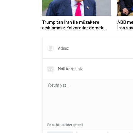
Trump’tan İran ile müzakere
ABD med
açıklaması: Yalvardılar demek
İran sa
istemiyorum
sonuçl
En az 10 karakter gerekli