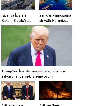
İspanya İçişleri
İran’dan yumuşama
Bakanı, Ceuta’ya
sinyali: Hürmüz
giren 72 bin
mayınlardan
göçmenden 70
temizlenmeye
bininin geri
hazırlanıyor
döndüğünü
açıkladı.
Trump’tan İran ile müzakere açıklaması:
Yalvardılar demek istemiyorum
ABD medyası
ABD ve Suudi