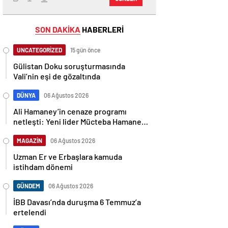
SON DAKİKA
HABERLERİ
UNCATEGORİZED
15 gün önce
Gülistan Doku soruşturmasında
Vali’nin eşi de gözaltında
DÜNYA
06 Ağustos 2026
Ali Hamaney’in cenaze programı
netleşti: Yeni lider Mücteba Hamaney
törenlere katılamayabilir
MAGAZİN
06 Ağustos 2026
Uzman Er ve Erbaşlara kamuda
istihdam dönemi
GÜNDEM
06 Ağustos 2026
İBB Davası’nda duruşma 6 Temmuz’a
ertelendi