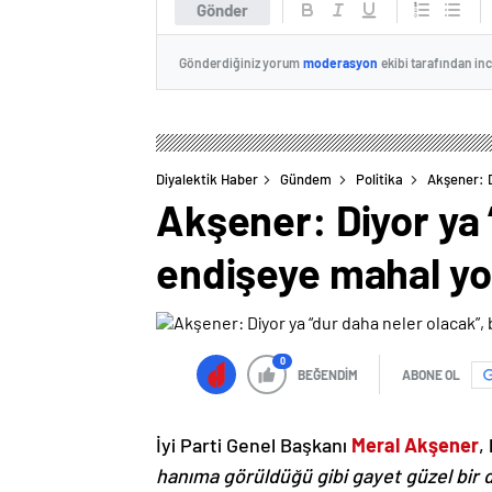
Gönder
Gönderdiğiniz yorum
moderasyon
ekibi tarafından in
Diyalektik Haber
Gündem
Politika
Akşener: D
Akşener: Diyor ya 
endişeye mahal yok
0
BEĞENDİM
ABONE OL
İyi Parti Genel Başkanı
Meral Akşener
,
hanıma görüldüğü gibi gayet güzel bir de