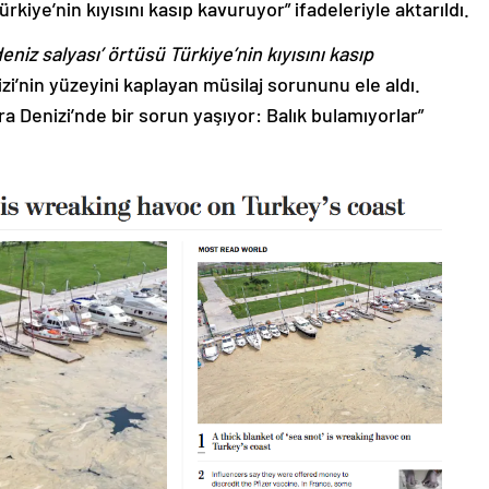
Türkiye’nin kıyısını kasıp kavuruyor” ifadeleriyle aktarıldı.
‘deniz salyası’ örtüsü Türkiye’nin kıyısını kasıp
zi’nin yüzeyini kaplayan müsilaj sorununu ele aldı.
a Denizi’nde bir sorun yaşıyor: Balık bulamıyorlar”