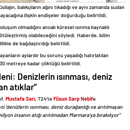
silajın, balıkçıların ağını tıkadığı ve aynı zamanda sudan
ayacağına ilişkin endişeler doğurduğu belirtildi.
ir oluşum olmadığını ancak küresel ısınma kaynaklı
ötüleştirmiş olabileceğini söyledi. Haberde, bilim
lilikle de bağdaştırdığı belirtildi.
ayanların aylardır bu sorunu yaşadığı hatırlatılan
30 metreye kadar çöktüğü belirtildi.
eni: Denizlerin ısınması, deniz
an atıklar”
of.
Mustafa Sarı,
T24’te
Füsun Sarp Nebil
‘e
ni ‘denizlerin ısınması, deniz durağanlığı ve arıtılmayan
 milyon insanın atığı arıtılmadan Marmara’ya bırakılıyor”