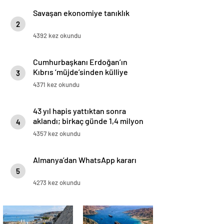
Savaşan ekonomiye tanıklık
2
4392 kez okundu
Cumhurbaşkanı Erdoğan’ın
Kıbrıs ‘müjde’sinden külliye
3
çıktı: İnşasına yakında
4371 kez okundu
başlıyoruz
43 yıl hapis yattıktan sonra
aklandı; birkaç günde 1,4 milyon
4
doları aşkın bağış toplandı
4357 kez okundu
Almanya’dan WhatsApp kararı
5
4273 kez okundu