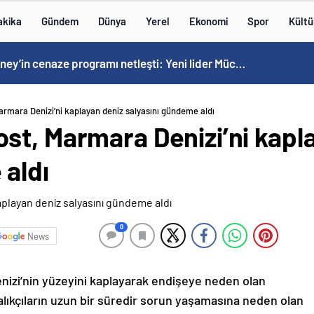
akika
Gündem
Dünya
Yerel
Ekonomi
Spor
Kültü
 ve Erbaşlara kamuda istihdam dönemi
rmara Denizi’ni kaplayan deniz salyasını gündeme aldı
st, Marmara Denizi’ni kapl
 aldı
0
News
izi’nin yüzeyini kaplayarak endişeye neden olan
Balıkçıların uzun bir süredir sorun yaşamasına neden olan