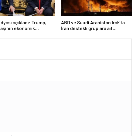
yası açıkladı: Trump,
ABD ve Suudi Arabistan Irak’ta
vaşının ekonomik
İran destekli gruplara ait
arından endişe duyuyor
hedeflere hava saldırıları
düzenledi