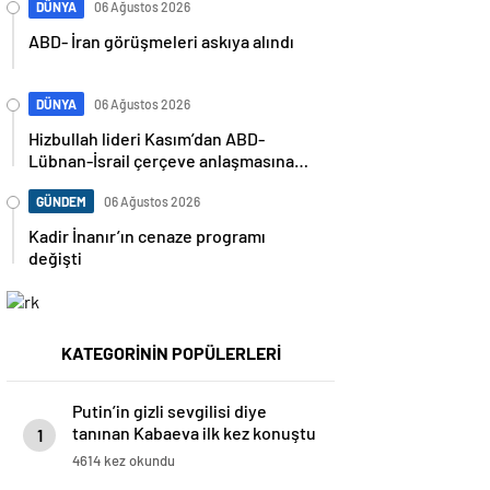
DÜNYA
06 Ağustos 2026
ABD- İran görüşmeleri askıya alındı
DÜNYA
06 Ağustos 2026
Hizbullah lideri Kasım’dan ABD-
Lübnan-İsrail çerçeve anlaşmasına
sert tepki: “Egemenliğin teslimi
anlamına geliyor”
GÜNDEM
06 Ağustos 2026
Kadir İnanır’ın cenaze programı
değişti
KATEGORİNİN POPÜLERLERİ
Putin’in gizli sevgilisi diye
tanınan Kabaeva ilk kez konuştu
1
4614 kez okundu