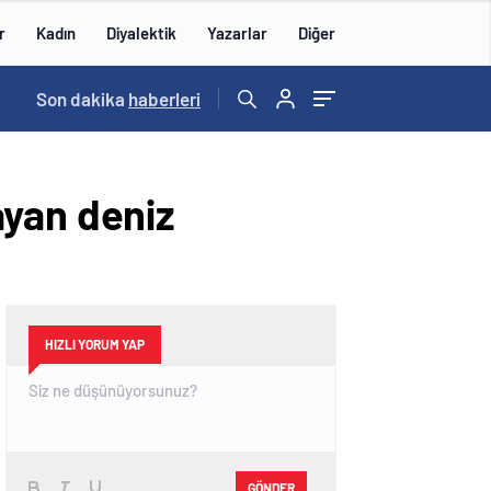
r
Kadın
Diyalektik
Yazarlar
Diğer
19:58
Son dakika
/
İBB Davası’nda duruşma 6 Temmuz’a ertelendi
haberleri
ayan deniz
HIZLI YORUM YAP
GÖNDER