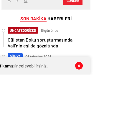
GÖNDER
SON DAKİKA
HABERLERİ
UNCATEGORİZED
15 gün önce
Gülistan Doku soruşturmasında
Vali’nin eşi de gözaltında
DÜNYA
06 Ağustos 2026
itikamızı
inceleyebilirsiniz.
Ali Hamaney’in cenaze programı
netleşti: Yeni lider Mücteba Hamaney
törenlere katılamayabilir
MAGAZİN
06 Ağustos 2026
Uzman Er ve Erbaşlara kamuda
istihdam dönemi
GÜNDEM
06 Ağustos 2026
İBB Davası’nda duruşma 6 Temmuz’a
ertelendi