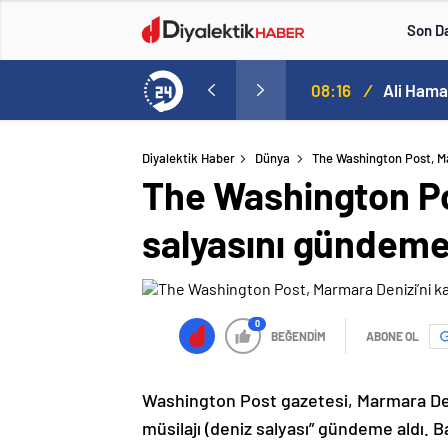
Son D
Ali Hamaney’in cenaze programı netleşti: Yeni lider Mücteba Hamaney törenlere katılamayabilir
08:13
/
Uzman Er
Diyalektik Haber
Dünya
The Washington Post, Ma
The Washington Po
salyasını gündeme
0
BEĞENDİM
ABONE OL
Washington Post gazetesi, Marmara Den
müsilajı (deniz salyası” gündeme aldı. 