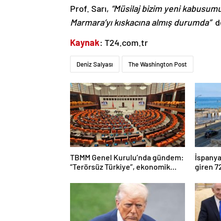
Prof. Sarı,
“Müsilaj bizim yeni kabusumu
Marmara’yı kıskacına almış durumda”
de
Kaynak
: T24.com.tr
Deniz Salyası
The Washington Post
TBMM Genel Kurulu’nda gündem:
İspanya
“Terörsüz Türkiye”, ekonomik
giren 
sorunlar ve Meclis’in itibarı
bininin