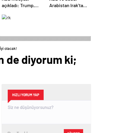
açıkladı: Trump,
Arabistan Irak’ta
İran savaşının
İran destekli
ekonomik
gruplara ait
sonuçlarından
hedeflere hava
endişe duyuyor
saldırıları düzenledi
İyi olacak!
n de diyorum ki;
HIZLI YORUM YAP