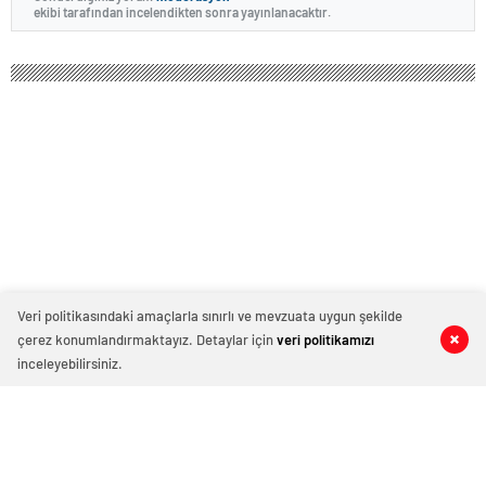
ekibi tarafından incelendikten sonra yayınlanacaktır.
Veri politikasındaki amaçlarla sınırlı ve mevzuata uygun şekilde
çerez konumlandırmaktayız. Detaylar için
veri politikamızı
0
0
0
0
inceleyebilirsiniz.
Bilirkişi raporu Duygu Delen’in failini
yalanladı: “Düşerken bilinci açık, kaza
ile düşmesi mümkün değil”