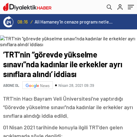
iddiası
düşmesi mümkün değil”
08:16
/
Ali Hamaney’in cenaze programı netleşti: Yeni lider Mücteba Hamaney törenlere katılamayabilir
‘TRT’nin “görevde yükselme
sınavı”nda kadınlar ile erkekler ayrı
sınıflara alındı’ iddiası
Nisan 28, 2021 09:39
ABONE OL
News
TRT’nin Hacı Bayram Veli Üniversitesi’ne yaptırdığı
“Görevde yükselme sınavı”nda kadınlar ile erkekler ayrı
sınıflara alındığı iddia edildi.
01 Nisan 2021 tarihinde konuyla ilgili TRT’den gelen
açıklamada şöyle denildi: