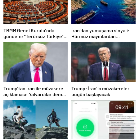
TBMM Genel Kurulu’nda
İran’dan yumuşama sinyali:
gündem: “Terörsüz Türkiye”,
Hürmüz mayınlardan
ekonomik sorunlar ve
temizlenmeye hazırlanıyor
Meclis’in itibarı
Trump’tan İran ile müzakere
Trump: İran’la müzakereler
açıklaması: Yalvardılar demek
bugün başlayacak
istemiyorum