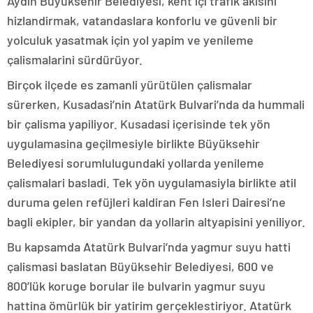
Aydin Büyüksehir Belediyesi, kent içi trafik akisini
hizlandirmak, vatandaslara konforlu ve güvenli bir
yolculuk yasatmak için yol yapim ve yenileme
çalismalarini sürdürüyor.
Birçok ilçede es zamanli yürütülen çalismalar
sürerken, Kusadasi’nin Atatürk Bulvari’nda da hummali
bir çalisma yapiliyor. Kusadasi içerisinde tek yön
uygulamasina geçilmesiyle birlikte Büyüksehir
Belediyesi sorumlulugundaki yollarda yenileme
çalismalari basladi. Tek yön uygulamasiyla birlikte atil
duruma gelen refüjleri kaldiran Fen Isleri Dairesi’ne
bagli ekipler, bir yandan da yollarin altyapisini yeniliyor.
Bu kapsamda Atatürk Bulvari’nda yagmur suyu hatti
çalismasi baslatan Büyüksehir Belediyesi, 600 ve
800’lük koruge borular ile bulvarin yagmur suyu
hattina ömürlük bir yatirim gerçeklestiriyor. Atatürk