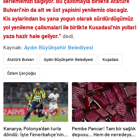
ilerlememizi sagliyor. Bu çalismayla birlikte Atatürk
Bulvari’nin da alt ve üst yapisini yenilemis olacagiz.
Kis aylarindan bu yana yogun olarak sürdürdügümüz
yol yenileme çalismalari ile birlikte Kusadasi’nin yollari
yaza hazir hale geliyor.”
dedi.
Kaynak:
Aydın Büyükşehir Belediyesi
Atatürk Bulvarı
Aydın Büyükşehir Belediyesi
Kuşadası
Özlem Çerçioğlu
Kanarya, Polonya’dan turla
Pembe Pancar! Tam bir sağlık
döndü: İşte Fenerbahçe’nin
deposu… Hem de neredeyse