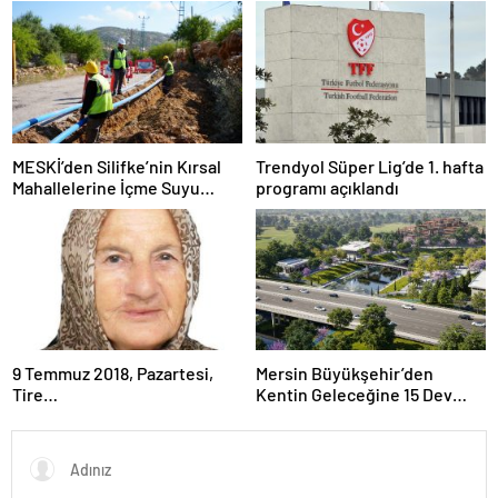
yeni rakibi
sıfır kalori
MESKİ’den Silifke’nin Kırsal
Trendyol Süper Lig’de 1. hafta
Mahallelerine İçme Suyu
programı açıklandı
Yatırımı
9 Temmuz 2018, Pazartesi,
Mersin Büyükşehir’den
Tire…
Kentin Geleceğine 15 Dev
Yatırım