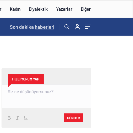
r
Kadın
Diyalektik
Yazarlar
Diğer
19:58
Son dakika
/
İBB Davası’nda duruşma 6 Temmuz’a ertelendi
haberleri
HIZLI YORUM YAP
GÖNDER