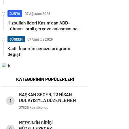
DÜNYA
07 Ağustos 2026
Hizbullah lideri Kasım’dan ABD-
Lübnan-İsrail çerçeve anlaşmasına
sert tepki: “Egemenliğin teslimi
anlamına geliyor”
GÜNDEM
07 Ağustos 2026
Kadir İnanır’ın cenaze programı
değişti
KATEGORİNİN POPÜLERLERİ
BAŞKAN SEÇER, 23 NİSAN
DOLAYISIYLA DÜZENLENEN
1
TÖRENE KATILDI
27525 kez okundu
MERSİN’İN GİRİŞİ
GÜZELLEŞECEK…