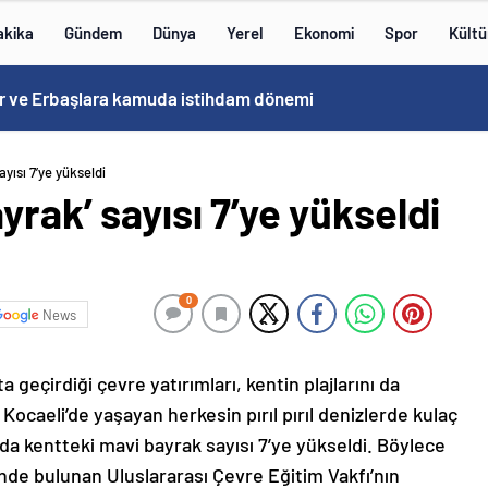
akika
Gündem
Dünya
Yerel
Ekonomi
Spor
Kültü
 ve Erbaşlara kamuda istihdam dönemi
ayısı 7’ye yükseldi
yrak’ sayısı 7’ye yükseldi
0
News
 geçirdiği çevre yatırımları, kentin plajlarını da
caeli’de yaşayan herkesin pırıl pırıl denizlerde kulaç
da kentteki mavi bayrak sayısı 7’ye yükseldi. Böylece
de bulunan Uluslararası Çevre Eğitim Vakfı’nın