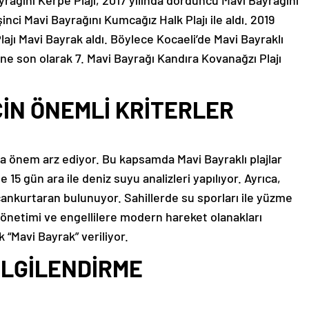
yrağını Kerpe Plajı, 2017 yılında dördüncü Mavi Bayrağını
şinci Mavi Bayrağını Kumcağız Halk Plajı ile aldı. 2019
lajı Mavi Bayrak aldı. Böylece Kocaeli’de Mavi Bayraklı
i’ne son olarak 7. Mavi Bayrağı Kandıra Kovanağzı Plajı
İN ÖNEMLİ KRİTERLER
a önem arz ediyor. Bu kapsamda Mavi Bayraklı plajlar
 15 gün ara ile deniz suyu analizleri yapılıyor. Ayrıca,
 cankurtaran bulunuyor. Sahillerde su sporları ile yüzme
 yönetimi ve engellilere modern hareket olanakları
k “Mavi Bayrak” veriliyor.
BİLGİLENDİRME