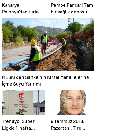
Kanarya,
Pembe Pancar! Tam
Polonya’dan turla
bir sağlık deposu…
döndü: İşte
Hem de neredeyse
Fenerbahçe’nin
sıfır kalori
yeni rakibi
MESKİ’den Silifke’nin Kırsal Mahallelerine
İçme Suyu Yatırımı
Trendyol Süper
9 Temmuz 2018,
Lig’de 1. hafta
Pazartesi, Tire…
programı açıklandı