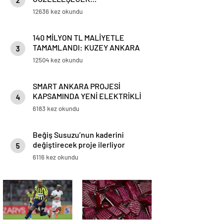
2
12636 kez okundu
140 MİLYON TL MALİYETLE
TAMAMLANDI: KUZEY ANKARA
3
TÜNELİ YENİDEN TRAFİĞE
12504 kez okundu
AÇILDI
SMART ANKARA PROJESİ
KAPSAMINDA YENİ ELEKTRİKLİ
4
BİSİKLETLER GELDİ
6183 kez okundu
Beğiş Susuzu’nun kaderini
değiştirecek proje ilerliyor
5
6116 kez okundu