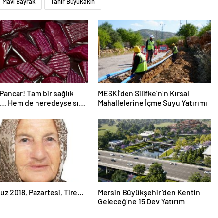
Mavi Bayrak
Tahir Büyükakın
ancar! Tam bir sağlık
MESKİ’den Silifke’nin Kırsal
… Hem de neredeyse sıfır
Mahallelerine İçme Suyu Yatırımı
z 2018, Pazartesi, Tire…
Mersin Büyükşehir’den Kentin
Geleceğine 15 Dev Yatırım