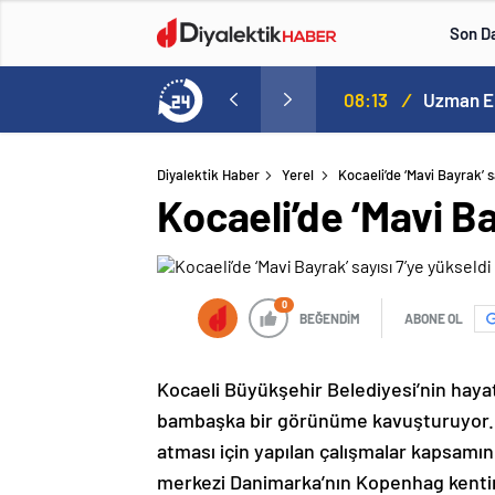
Son D
Ali Hamaney’in cenaze programı netleşti: Yeni lider Mücteba Hamaney törenlere katılamayabilir
08:13
/
Uzman Er
Diyalektik Haber
Yerel
Kocaeli’de ‘Mavi Bayrak’ s
Kocaeli’de ‘Mavi Ba
0
BEĞENDİM
ABONE OL
Kocaeli Büyükşehir Belediyesi’nin hayata
bambaşka bir görünüme kavuşturuyor. Ko
atması için yapılan çalışmalar kapsamın
merkezi Danimarka’nın Kopenhag kentin