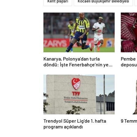
Kent plajları
Kocaeli Büyükşehir Belediyesi
Kanarya, Polonya’dan turla
Pembe P
döndü: İşte Fenerbahçe’nin yeni
deposu
rakibi
kalori
Trendyol Süper Lig’de 1. hafta
9 Temmu
programı açıklandı