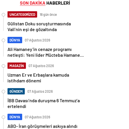
SON DAKİKA
HABERLERİ
UNCATEGORİZED
16 gün önce
Gülistan Doku soruşturmasında
Vali’nin eşi de gözaltında
DÜNYA
07 Ağustos 2026
Ali Hamaney’in cenaze programı
netleşti: Yeni lider Mücteba Hamaney
törenlere katılamayabilir
MAGAZİN
07 Ağustos 2026
Uzman Er ve Erbaşlara kamuda
istihdam dönemi
GÜNDEM
07 Ağustos 2026
İBB Davası’nda duruşma 6 Temmuz’a
ertelendi
DÜNYA
07 Ağustos 2026
ABD- İran görüşmeleri askıya alındı