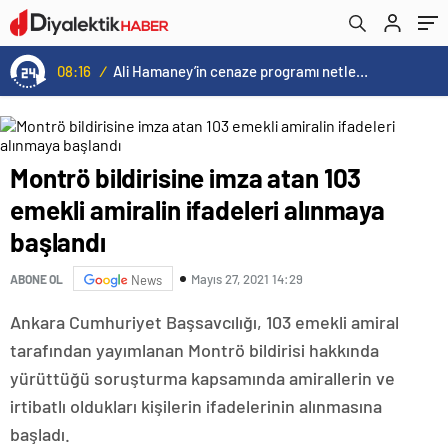
08:16
/
Ali Hamaney’in cenaze programı netleşti: Yeni lider Mücteba Hamaney törenlere katılamayabilir
Montrö bildirisine imza atan 103
emekli amiralin ifadeleri alınmaya
başlandı
Mayıs 27, 2021 14:29
ABONE OL
News
Ankara Cumhuriyet Başsavcılığı, 103 emekli amiral
tarafından yayımlanan Montrö bildirisi hakkında
yürüttüğü soruşturma kapsamında amirallerin ve
irtibatlı oldukları kişilerin ifadelerinin alınmasına
başladı.