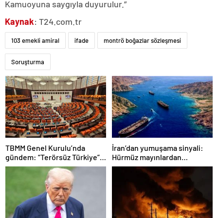
Kamuoyuna saygıyla duyurulur.”
Kaynak
: T24.com.tr
103 emekli amiral
ifade
montrö boğazlar sözleşmesi
Soruşturma
TBMM Genel Kurulu’nda
İran’dan yumuşama sinyali:
gündem: “Terörsüz Türkiye”,
Hürmüz mayınlardan
ekonomik sorunlar ve
temizlenmeye hazırlanıyor
Meclis’in itibarı