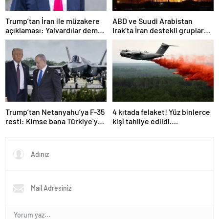
Trump’tan İran ile müzakere
ABD ve Suudi Arabistan
açıklaması: Yalvardılar demek
Irak’ta İran destekli gruplara
istemiyorum
ait hedeflere hava saldırıları
düzenledi
Trump’tan Netanyahu’ya F-35
4 kıtada felaket! Yüz binlerce
resti: Kimse bana Türkiye’ye
kişi tahliye edildi….
ne satacağımızı söyleyemez