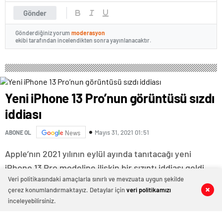
Gönder
Gönderdiğiniz yorum
moderasyon
ekibi tarafından incelendikten sonra yayınlanacaktır.
Yeni iPhone 13 Pro’nun görüntüsü sızdı
iddiası
Mayıs 31, 2021 01:51
ABONE OL
News
Apple’nın 2021 yılının eylül ayında tanıtacağı yeni
iPhone 13 Pro modeline ilişkin bir sızıntı iddiası geldi.
Veri politikasındaki amaçlarla sınırlı ve mevzuata uygun şekilde
Teknoloji devi Apple’nın eylül ayında tanıtmayı
çerez konumlandırmaktayız. Detaylar için
veri politikamızı
0
0
0
0
planladığı yeni iPhone modeline ilişkin yeni görüntüler
inceleyebilirsiniz.
sızdırıldı.