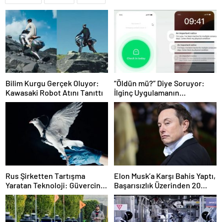
Bilim Kurgu Gerçek Oluyor:
“Öldün mü?” Diye Soruyor:
Kawasaki Robot Atını Tanıttı
İlginç Uygulamanın
Arkasındaki Gerçek Ortaya
Çıktı
Rus Şirketten Tartışma
Elon Musk’a Karşı Bahis Yaptı,
Yaratan Teknoloji: Güvercin
Başarısızlık Üzerinden 20
Beynine Çip Takıldı
Milyon Lira Kazandı