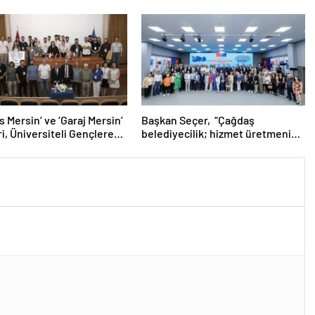
 Mersin’ ve ‘Garaj Mersin’
Başkan Seçer, “Çağdaş
ri, Üniversiteli Gençlere
belediyecilik; hizmet üretmenin
rsatlar Sunuyor
yanında, vatandaşı yönetime
ortak etmektir.”