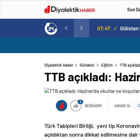
Son D
07:47
/
Gülistan
Diyalektik Haber
Gündem
Eğitim
TTB açıklad
TTB açıkladı: Hazir
0
BEĞENDİM
ABONE OL
Türk Tabipleri Birliği, yeni tip Koronavi
açıldıktan sonra dikkat edilmesine dair 