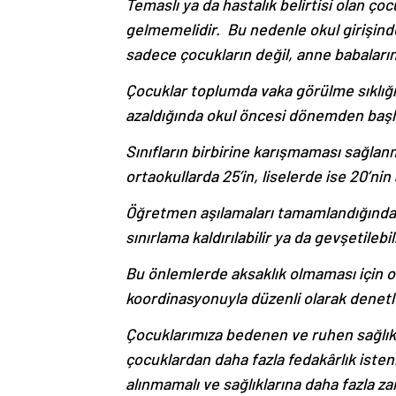
Temaslı ya da hastalık belirtisi olan ço
gelmemelidir. Bu nedenle okul girişinde
sadece çocukların değil, anne babaları
Çocuklar toplumda vaka görülme sıklığın
azaldığında okul öncesi dönemden başl
Sınıfların birbirine karışmaması sağlanm
ortaokullarda 25’in, liselerde ise 20’nin 
Öğretmen aşılamaları tamamlandığında 
sınırlama kaldırılabilir ya da gevşetilebili
Bu önlemlerde aksaklık olmaması için oku
koordinasyonuyla düzenli olarak denetl
Çocuklarımıza bedenen ve ruhen sağlıkl
çocuklardan daha fazla fedakârlık isten
alınmamalı ve sağlıklarına daha fazla za