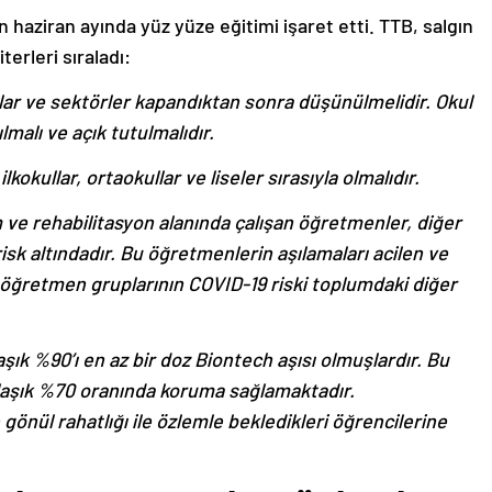
çin haziran ayında yüz yüze eğitimi işaret etti. TTB, salgın
terleri sıraladı:
lar ve sektörler kapandıktan sonra düşünülmelidir. Okul
lmalı ve açık tutulmalıdır.
lkokullar, ortaokullar ve liseler sırasıyla olmalıdır.
 ve rehabilitasyon alanında çalışan öğretmenler, diğer
isk altındadır. Bu öğretmenlerin aşılamaları acilen ve
r öğretmen gruplarının COVID-19 riski toplumdaki diğer
şık %90’ı en az bir doz Biontech aşısı olmuşlardır. Bu
klaşık %70 oranında koruma sağlamaktadır.
gönül rahatlığı ile özlemle bekledikleri öğrencilerine