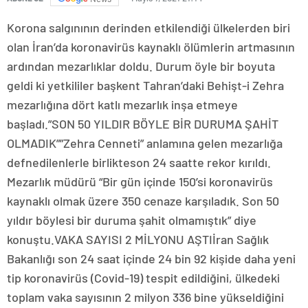
Korona salgınının derinden etkilendiği ülkelerden biri
olan İran’da koronavirüs kaynaklı ölümlerin artmasının
ardından mezarlıklar doldu. Durum öyle bir boyuta
geldi ki yetkililer başkent Tahran’daki Behişt-i Zehra
mezarlığına dört katlı mezarlık inşa etmeye
başladı.”SON 50 YILDIR BÖYLE BİR DURUMA ŞAHİT
OLMADIK””Zehra Cenneti” anlamına gelen mezarlığa
defnedilenlerle birlikteson 24 saatte rekor kırıldı.
Mezarlık müdürü “Bir gün içinde 150’si koronavirüs
kaynaklı olmak üzere 350 cenaze karşıladık. Son 50
yıldır böylesi bir duruma şahit olmamıştık” diye
konuştu.VAKA SAYISI 2 MİLYONU AŞTIİran Sağlık
Bakanlığı son 24 saat içinde 24 bin 92 kişide daha yeni
tip koronavirüs (Covid-19) tespit edildiğini, ülkedeki
toplam vaka sayısının 2 milyon 336 bine yükseldiğini