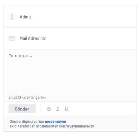
ait hedeflere hava saldırıları
ne satacağımızı söyleyemez
düzenledi
En az 10 karakter gerekli
Gönder
Gönderdiğiniz yorum
moderasyon
ekibi tarafından incelendikten sonra yayınlanacaktır.