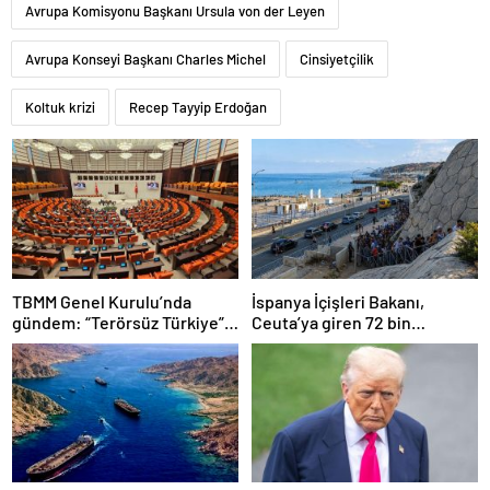
Avrupa Komisyonu Başkanı Ursula von der Leyen
Avrupa Konseyi Başkanı Charles Michel
Cinsiyetçilik
Koltuk krizi
Recep Tayyip Erdoğan
TBMM Genel Kurulu’nda
İspanya İçişleri Bakanı,
gündem: “Terörsüz Türkiye”,
Ceuta’ya giren 72 bin
ekonomik sorunlar ve
göçmenden 70 bininin geri
Meclis’in itibarı
döndüğünü açıkladı.