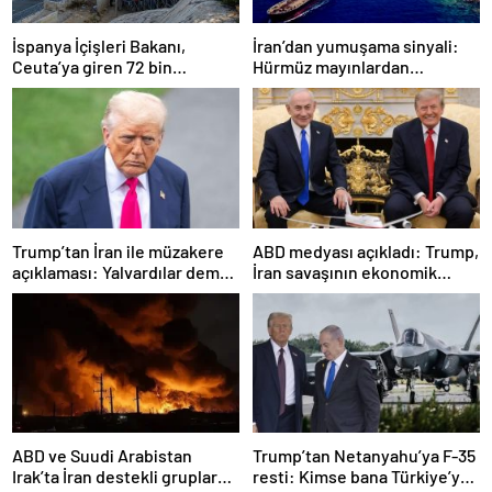
İspanya İçişleri Bakanı,
İran’dan yumuşama sinyali:
Ceuta’ya giren 72 bin
Hürmüz mayınlardan
göçmenden 70 bininin geri
temizlenmeye hazırlanıyor
döndüğünü açıkladı.
Trump’tan İran ile müzakere
ABD medyası açıkladı: Trump,
açıklaması: Yalvardılar demek
İran savaşının ekonomik
istemiyorum
sonuçlarından endişe
duyuyor
ABD ve Suudi Arabistan
Trump’tan Netanyahu’ya F-35
Irak’ta İran destekli gruplara
resti: Kimse bana Türkiye’ye