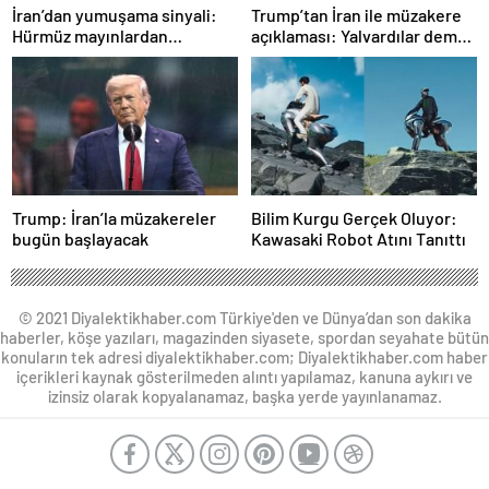
İran’dan yumuşama sinyali:
Trump’tan İran ile müzakere
Hürmüz mayınlardan
açıklaması: Yalvardılar demek
temizlenmeye hazırlanıyor
istemiyorum
Trump: İran’la müzakereler
Bilim Kurgu Gerçek Oluyor:
bugün başlayacak
Kawasaki Robot Atını Tanıttı
© 2021 Diyalektikhaber.com Türkiye'den ve Dünya’dan son dakika
haberler, köşe yazıları, magazinden siyasete, spordan seyahate bütün
konuların tek adresi diyalektikhaber.com; Diyalektikhaber.com haber
içerikleri kaynak gösterilmeden alıntı yapılamaz, kanuna aykırı ve
izinsiz olarak kopyalanamaz, başka yerde yayınlanamaz.