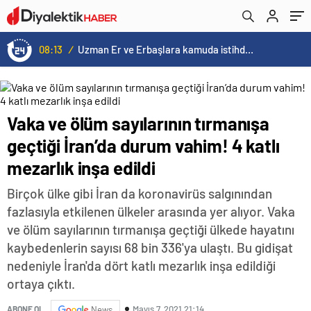
edildi
bu olur muydu?”
08:13
/
Uzman Er ve Erbaşlara kamuda istihdam dönemi
Vaka ve ölüm sayılarının tırmanışa
geçtiği İran’da durum vahim! 4 katlı
mezarlık inşa edildi
Birçok ülke gibi İran da koronavirüs salgınından
fazlasıyla etkilenen ülkeler arasında yer alıyor. Vaka
ve ölüm sayılarının tırmanışa geçtiği ülkede hayatını
kaybedenlerin sayısı 68 bin 336'ya ulaştı. Bu gidişat
nedeniyle İran'da dört katlı mezarlık inşa edildiği
ortaya çıktı.
Mayıs 7, 2021 21:14
ABONE OL
News