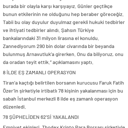
burada bir olayla karşı karşıyayız. Günler geçtikçe
bunun etkilerinin ne olduğunu hep beraber göreceğiz.
Tabii bu olay duyulur duyulmaz gerekli hukuki tedbirler
ve ihtiyati tedbirler alındı. Şahsın Türkiye
bankalarındaki 31 milyon lirasına el konuldu.
Zannediyorum 290 bin dolar civarında bir beyanda
bulunmuş Arnavutluk’a girerken. Onu da biliyoruz, onu
da oradan teyit ettik.” açıklamasını yaptı.
8 İLDE EŞ ZAMANLI OPERASYON
Tiran’a kaçtığı belirtilen borsanın kurucusu Faruk Fatih
Özer’in şirketiyle irtibatlı 78 kişinin yakalanması için bu
sabah İstanbul merkezli 8 ilde eş zamanlı operasyon
düzenledi.
78 ŞÜPHELİDEN 62’Sİ YAKALANDI
Emniyet ekipleri, Thodex Kripto Para Borsası şirketiyle