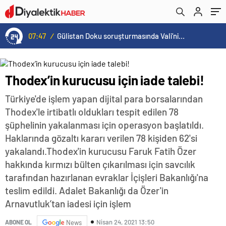
08:16
/
Ali Hamaney’in cenaze programı netleşti: Yeni lider Mücteba Hamaney törenlere katılamayabilir
Thodex’in kurucusu için iade talebi!
Türkiye'de işlem yapan dijital para borsalarından
Thodex'le irtibatlı oldukları tespit edilen 78
şüphelinin yakalanması için operasyon başlatıldı.
Haklarında gözaltı kararı verilen 78 kişiden 62'si
yakalandı.Thodex'in kurucusu Faruk Fatih Özer
hakkında kırmızı bülten çıkarılması için savcılık
tarafından hazırlanan evraklar İçişleri Bakanlığı'na
teslim edildi. Adalet Bakanlığı da Özer'in
Arnavutluk’tan iadesi için işlem
Nisan 24, 2021 13:50
ABONE OL
News