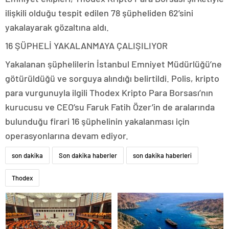
ilişkili olduğu tespit edilen 78 şüpheliden 62’sini
yakalayarak gözaltına aldı.
16 ŞÜPHELİ YAKALANMAYA ÇALIŞILIYOR
Yakalanan şüphelilerin İstanbul Emniyet Müdürlüğü’ne
götürüldüğü ve sorguya alındığı belirtildi. Polis, kripto
para vurgunuyla ilgili Thodex Kripto Para Borsası’nın
kurucusu ve CEO’su Faruk Fatih Özer’in de aralarında
bulunduğu firari 16 şüphelinin yakalanması için
operasyonlarına devam ediyor.
son dakika
Son dakika haberler
son dakika haberleri
Thodex