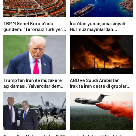
TBMM Genel Kurulu’nda
İran’dan yumuşama sinyali:
gündem: “Terörsüz Türkiye”,
Hürmüz mayınlardan
ekonomik sorunlar ve
temizlenmeye hazırlanıyor
Meclis’in itibarı
Trump’tan İran ile müzakere
ABD ve Suudi Arabistan
açıklaması: Yalvardılar demek
Irak’ta İran destekli gruplara
istemiyorum
ait hedeflere hava saldırıları
düzenledi