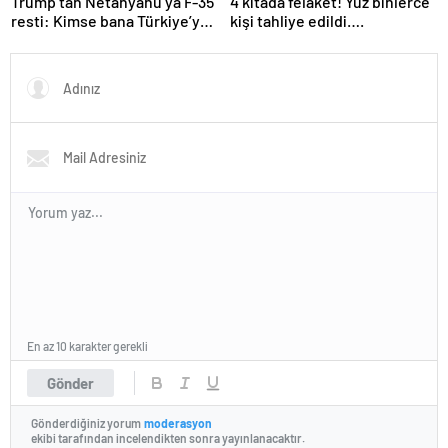
Trump’tan Netanyahu’ya F-35
4 kıtada felaket! Yüz binlerce
resti: Kimse bana Türkiye’ye
kişi tahliye edildi….
ne satacağımızı söyleyemez
En az 10 karakter gerekli
Gönder
Gönderdiğiniz yorum
moderasyon
ekibi tarafından incelendikten sonra yayınlanacaktır.