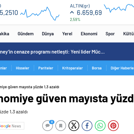
55.24
6672
O
ALTIN(gr)
5,2510
6.659,69
2,59%
55.16
6608
16:00
20:00
16:00
20
akika
Gündem
Dünya
Yerel
Ekonomi
Spor
Kültü
Ali Hamaney’in cenaze programı netleşti: Yeni lider Mücteba Hamaney törenlere katılamayabilir
ınlar
Hisseler
Pariteler
Kritoparalar
Borsa
Diğer Haberle
miye güven mayısta yüzde 1,3 azaldı
nomiye güven mayısta yüzde
0
News