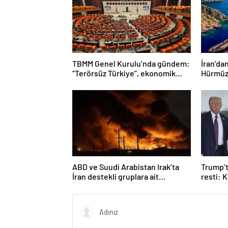
TBMM Genel Kurulu’nda gündem:
İran’da
“Terörsüz Türkiye”, ekonomik
Hürmüz
sorunlar ve Meclis’in itibarı
temizle
ABD ve Suudi Arabistan Irak’ta
Trump’t
İran destekli gruplara ait
resti: 
hedeflere hava saldırıları
sataca
düzenledi