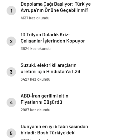
Depolama Çağı Başlıyor: Türkiye
Avrupa’nın Önüne Geçebilir mi?
1
4137 kez okundu
10 Trilyon Dolarlık Kriz:
Çalışanlar İşlerinden Kopuyor
2
3624 kez okundu
Suzuki, elektrikli araçların
üretimi için Hindistan’a 1,26
3
milyar dolarlık yatırım yapacak
3427 kez okundu
ABD-İran gerilimi altın
Fiyatlarını Düşürdü
4
2987 kez okundu
Dünyanın en iyi 5 fabrikasından
biriydi: Bosh Türkiye’deki
5
tesisten 1400 çalışanı çıkarıyor