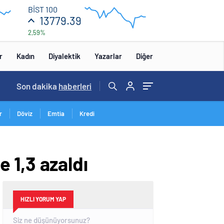
13
BİST 100
840
13779.39
2,59%
13
680
:00
12:00
r
Kadın
Diyalektik
Yazarlar
Diğer
08:13
Son dakika
/
Uzman Er ve Erbaşlara kamuda istihdam dönem
haberleri
r
Döviz
Emtia
Kredi
 1,3 azaldı
HIZLI YORUM YAP