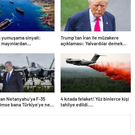
n yumuşama sinyali:
Trump’tan İran ile müzakere
 mayınlardan
açıklaması: Yalvardılar demek
nmeye hazırlanıyor
istemiyorum
an Netanyahu’ya F-35
4 kıtada felaket! Yüz binlerce kişi
Kimse bana Türkiye’ye ne
tahliye edildi….
ğımızı söyleyemez