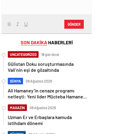
GÖNDER
SON DAKİKA
HABERLERİ
UNCATEGORİZED
18 gün önce
Gülistan Doku soruşturmasında
Vali’nin eşi de gözaltında
DÜNYA
09 Ağustos 2026
Ali Hamaney’in cenaze programı
netleşti: Yeni lider Mücteba Hamaney
törenlere katılamayabilir
MAGAZİN
09 Ağustos 2026
Uzman Er ve Erbaşlara kamuda
istihdam dönemi