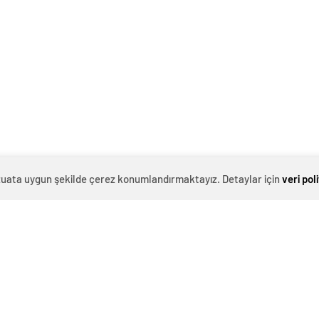
evzuata uygun şekilde çerez konumlandırmaktayız. Detaylar için
veri pol
0
News