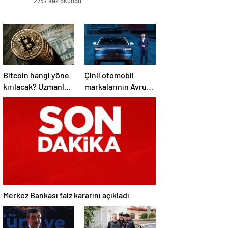
2737 kez okundu
Bitcoin hangi yöne
Çinli otomobil
kırılacak? Uzmanlar
markalarının Avrupa
iki seviyeye işaret
atağı yeni başlıyor:
etti
En iyi modeller yola
çıkıyor
Merkez Bankası faiz kararını açıkladı