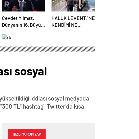
Cevdet Yılmaz:
HALUK LEVENT,”NE
Dünyanın 16. Büyük
KENDİMİ NE
Ekonomisiyiz
İŞLERİMİ DOĞRU
DÜRÜST
YÖNETEMEDİM”
ası sosyal
 yükseltildiği iddiası sosyal medyada
 "300 TL" hashtag'i Twitter'da kısa
HIZLI YORUM YAP