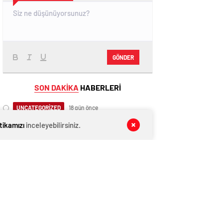
GÖNDER
SON DAKİKA
HABERLERİ
UNCATEGORİZED
18 gün önce
Gülistan Doku soruşturmasında
itikamızı
inceleyebilirsiniz.
Vali’nin eşi de gözaltında
DÜNYA
09 Ağustos 2026
Ali Hamaney’in cenaze programı
netleşti: Yeni lider Mücteba Hamaney
törenlere katılamayabilir
MAGAZİN
09 Ağustos 2026
Uzman Er ve Erbaşlara kamuda
istihdam dönemi