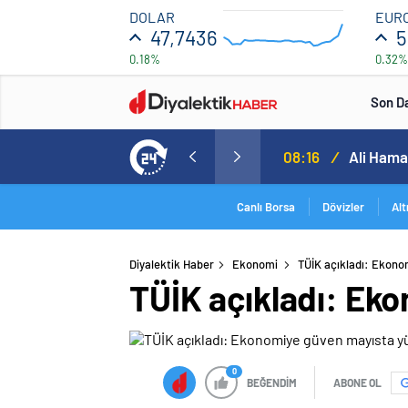
47.724
DOLAR
EUR
47,7436
5
0.18%
0.32%
47.676
16:00
20:00
Son D
Vali’nin eşi de gözaltında
08:16
/
Canlı Borsa
Dövizler
Alt
Diyalektik Haber
Ekonomi
TÜİK açıkladı: Ekono
TÜİK açıkladı: Eko
0
BEĞENDİM
ABONE OL