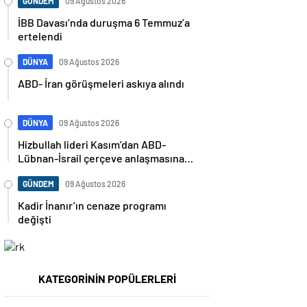
GÜNDEM
09 Ağustos 2026
İBB Davası’nda duruşma 6 Temmuz’a
ertelendi
DÜNYA
09 Ağustos 2026
ABD- İran görüşmeleri askıya alındı
DÜNYA
09 Ağustos 2026
Hizbullah lideri Kasım’dan ABD-
Lübnan-İsrail çerçeve anlaşmasına
sert tepki: “Egemenliğin teslimi
anlamına geliyor”
GÜNDEM
09 Ağustos 2026
Kadir İnanır’ın cenaze programı
değişti
KATEGORİNİN POPÜLERLERİ