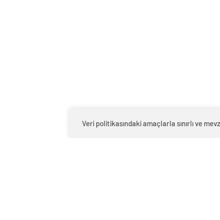
Veri politikasındaki amaçlarla sınırlı ve m
0
BEĞENDİM
ABONE OL