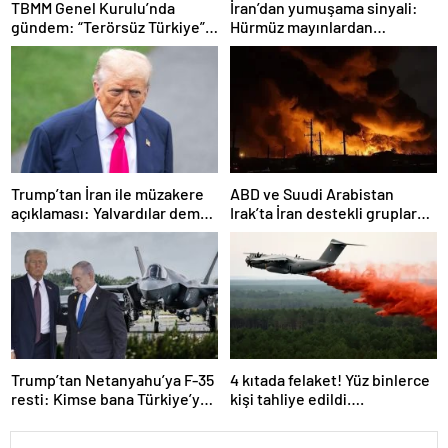
TBMM Genel Kurulu’nda
İran’dan yumuşama sinyali:
gündem: “Terörsüz Türkiye”,
Hürmüz mayınlardan
ekonomik sorunlar ve
temizlenmeye hazırlanıyor
Meclis’in itibarı
Trump’tan İran ile müzakere
ABD ve Suudi Arabistan
açıklaması: Yalvardılar demek
Irak’ta İran destekli gruplara
istemiyorum
ait hedeflere hava saldırıları
düzenledi
Trump’tan Netanyahu’ya F-35
4 kıtada felaket! Yüz binlerce
resti: Kimse bana Türkiye’ye
kişi tahliye edildi….
ne satacağımızı söyleyemez