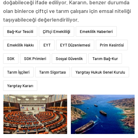
doğabileceği ifade ediliyor. Kararın, benzer durumda
olan binlerce çiftçi ve tarım çalışanı için emsal niteliği
taşıyabileceği değerlendiriliyor.
Bağ-Kur Tescili
Çiftçi Emekliliği
Emeklilik Haberleri
Emeklilik Hakkı
EYT
EYT Düzenlemesi
Prim Kesintisi
SGK
SGK Primleri
Sosyal Güvenlik
Tarım Bağ-Kur
Tarım İşçileri
Tarım Sigortası
Yargıtay Hukuk Genel Kurulu
Yargıtay Kararı