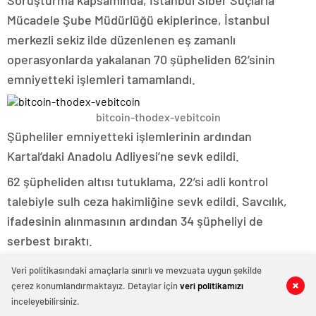
Soruşturma kapsamında, İstanbul Siber Suçlarla
Mücadele Şube Müdürlüğü ekiplerince, İstanbul
merkezli sekiz ilde düzenlenen eş zamanlı
operasyonlarda yakalanan 70 şüpheliden 62’sinin
emniyetteki işlemleri tamamlandı.
bitcoin-thodex-vebitcoin
Şüpheliler emniyetteki işlemlerinin ardından
Kartal’daki Anadolu Adliyesi’ne sevk edildi.
62 şüpheliden altısı tutuklama, 22’si adli kontrol
talebiyle sulh ceza hakimliğine sevk edildi. Savcılık,
ifadesinin alınmasının ardından 34 şüpheliyi de
serbest bıraktı.
Hakimlik, tutuklanmaları talep edilen altı şüphelinin de
Veri politikasındaki amaçlarla sınırlı ve mevzuata uygun şekilde
aralarında bulunduğu 28 şüpheli hakkında
‘yurt dışına
çerez konumlandırmaktayız. Detaylar için
veri politikamızı
0
0
inceleyebilirsiniz.
çıkmamak’ ş
eklinde adli kontrol tedbiri uygulanarak,